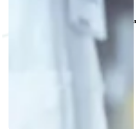
Produktgruppen
Chemikalien,
Pharmazeuti
Agrochemikalien, SVHC,
Biozide
Kooperationen
Labore
Berater
Über uns
Kontakt