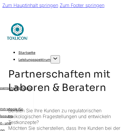
Zum Hauptinhalt springen
Zum Footer springen
Startseite
Leistungsspektrum
Partnerschaften mit
Laboren & Beratern
ssenschaftliche und
tstrategie für
Beraten Sie Ihre Kunden zu regulatorischen
toxikologischen Fragestellungen und entwickeln
ulassung
Testkonzepte?
st- und
Möchten Sie sicherstellen, dass Ihre Kunden bei der
ung