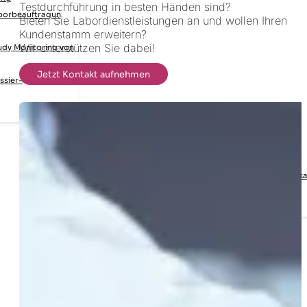
Testdurchführung in besten Händen sind?
borbeauftragun
Bieten Sie Labordienstleistungen an und wollen Ihren
Kundenstamm erweitern?
Wir unterstützen Sie dabei!
udy Monitoring von
Jetzt Kontakt aufnehmen
ssier-
Labortests
Produktgruppen
Chemikalien,
Pharmazeutik
Agrochemikalien, SVHC,
Biozide
Kooperationen